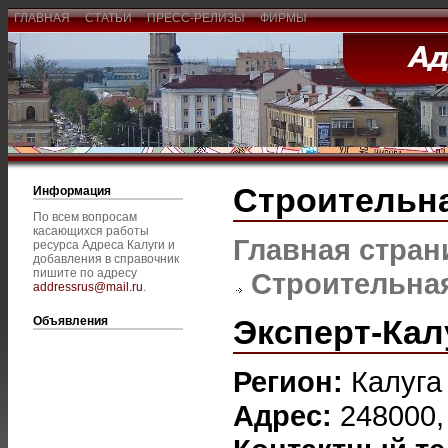
ГЛАВНАЯ
СТАТЬИ
ПРЕСС-РЕЛИЗЫ
ФИРМЫ
Строительна
Информация
По всем вопросам
касающихся работы
Главная стран
ресурса Адреса Калуги и
добавления в справочник
пишите по адресу
Строительная
addressrus@mail.ru
.
Эксперт-Кал
Объявления
Регион:
Калуга
Адрес:
248000, 