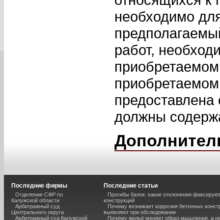
необходимо для
предполагаемы
работ, необход
приобретаемом 
приобретаемом
предоставлена 
должны содержа
Дополнител
Последние фирмы
Последние статьи
Отделение СФР по
Прогибы балок: какие отклонения фиксирую
Калужской области
конструкций
Арбитражный суд
Почему возникает коррозия бетонных констр
Центрального округа
выявляют при обследовании
Арбитражный суд Калужской
Почему жильё меняет образ мышления, а н