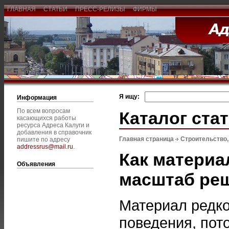
ГЛАВНАЯ
СТАТЬИ
ПРЕСС-РЕЛИЗЫ
ФИРМЫ
Я ищу:
Информация
По всем вопросам
Каталог ста
касающихся работы
ресурса Адреса Калуги и
добавления в справочник
Главная страница
Строительство
пишите по адресу
addressrus@mail.ru
.
Как матери
Объявления
масштаб ре
Материал редко
поведения, пот