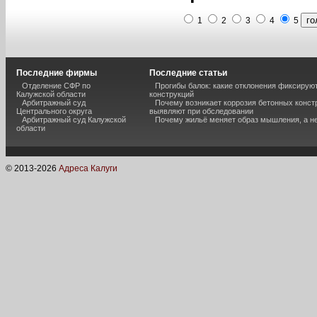
1
2
3
4
5
Последние фирмы
Последние статьи
Отделение СФР по
Прогибы балок: какие отклонения фиксирую
Калужской области
конструкций
Арбитражный суд
Почему возникает коррозия бетонных констр
Центрального округа
выявляют при обследовании
Арбитражный суд Калужской
Почему жильё меняет образ мышления, а н
области
© 2013-
2026
Адреса Калуги