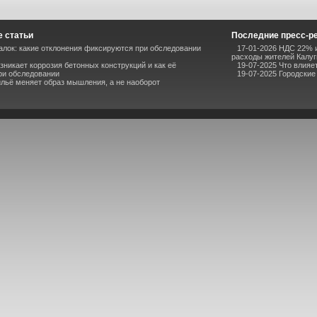
 статьи
Последние пресс-р
алок: какие отклонения фиксируются при обследовании
17-01-2026 НДС 22% и
расходы жителей Калуг
зникает коррозия бетонных конструкций и как её
19-07-2025 Что влияе
ри обследовании
19-07-2025 Городские
льё меняет образ мышления, а не наоборот