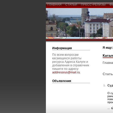
ГЛАВНАЯ
СТАТЬИ
ПРЕСС-РЕЛИЗЫ
Ф
Я ищу:
Информация
По всем вопросам
Катал
касающихся работы
ресурса Адреса Калуги и
Главна
добавления в справочник
пишите по адресу
addressrus@mail.ru
.
Стать
Объявления
Суд
1.
О с
ран
пов
про
...