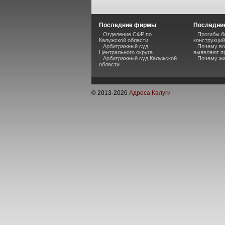
Последние фирмы
Последние
Отделение СФР по
Прогибы б
Калужской области
конструкций
Арбитражный суд
Почему во
Центрального округа
выявляют п
Арбитражный суд Калужской
Почему жи
области
© 2013-
2026
Адреса Калуги