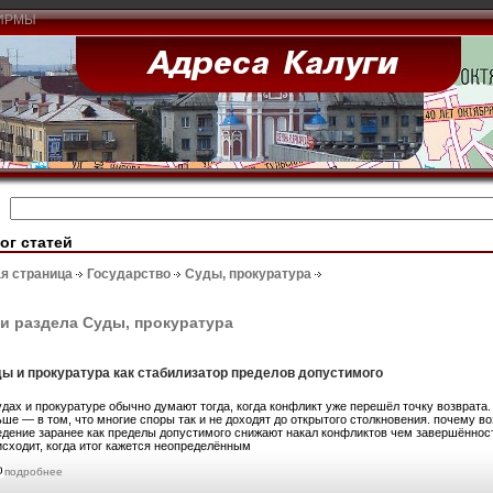
ИРМЫ
ог статей
я страница
Государство
Суды, прокуратура
и раздела Суды, прокуратура
ы и прокуратура как стабилизатор пределов допустимого
удах и прокуратуре обычно думают тогда, когда конфликт уже перешёл точку возврата.
ьше — в том, что многие споры так и не доходят до открытого столкновения. почему 
едение заранее как пределы допустимого снижают накал конфликтов чем завершённост
исходит, когда итог кажется неопределённым
подробнее